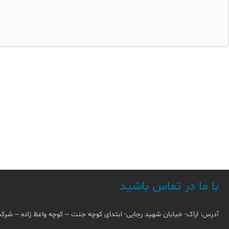
با ما در تماس باشید
آدرس: اراک- خیابان شهید رجایی- ابتدای کوچه جنت – کوچه واعظ زاده – شرک