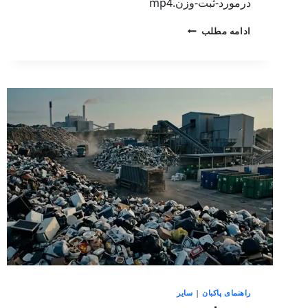
درمورد-ثبت-وزن.mp4
ادامه مطلب
راهنمای پاکبان
|
سایر