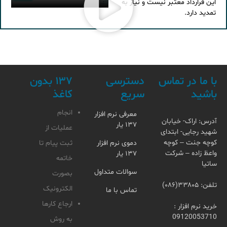
این قرارداد معتبر نیست و نیاز به
تمدید دارد.
با ما در تماس
دسترسی
۱۳۷ بدون
باشید
سریع
کاغذ
انجام
معرفی نرم افزار
آدرس: اراک- خیابان
۱۳۷ یار
عملیات از
شهید رجایی- ابتدای
کوچه جنت – کوچه
دموی نرم افزار
ثبت پیام تا
واعظ زاده – شرکت
۱۳۷ یار
خاتمه
ساتیا
سوالات متداول
بصورت
تلفن: ۳۳۸۰۵(۰۸۶)
الکترونیک
تماس با ما
ارجاع کارها
خرید نرم افزار :
09120053710
به روش