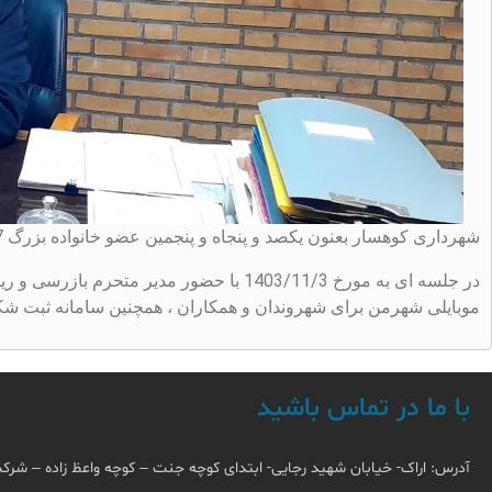
شهرداری کوهسار بعنون یکصد و پنجاه و پنجمین عضو خانواده بزرگ 137 یار ساتیا گردید.
موبایلی شهرمن برای شهروندان و همکاران ، همچنین سامانه ثبت شکایت 1888 بازرسی و خدمت عزیزان آموزش و تحویل
با ما در تماس باشید
آدرس: اراک- خیابان شهید رجایی- ابتدای کوچه جنت – کوچه واعظ زاده – شرک