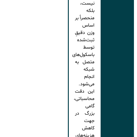
نیست،
بلکه
منحصراً بر
اساس
وزن دقیقِ
ثبت‌شده
توسط
باسکول‌های
متصل به
شبکه
انجام
می‌شود.
این دقت
محاسباتی،
گامی
بزرگ در
جهت
کاهش
هزینه‌های