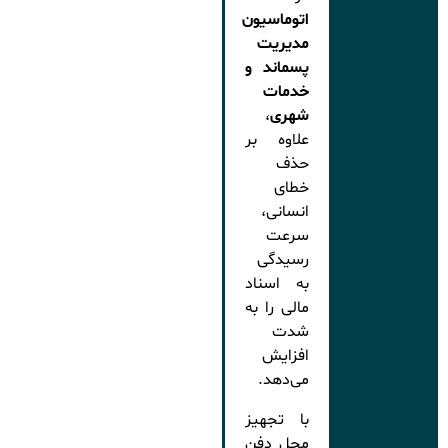
اتوماسیون
مدیریت
پسماند و
خدمات
شهری
،
علاوه بر
حذف
خطای
انسانی،
سرعت
رسیدگی
به اسناد
مالی را به
شدت
افزایش
می‌دهد.
با تجهیز
محل دفن