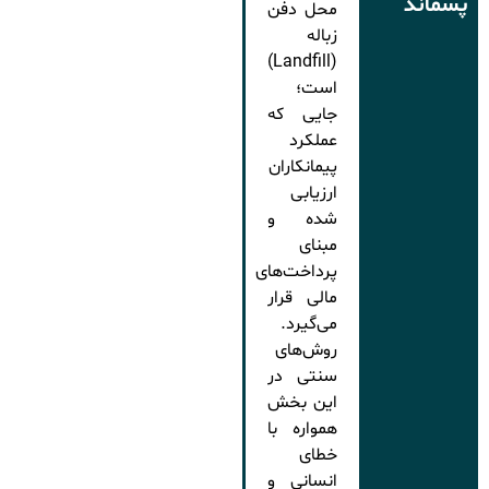
پسماند
محل دفن
زباله
(Landfill)
است؛
جایی که
عملکرد
پیمانکاران
ارزیابی
شده و
مبنای
پرداخت‌های
مالی قرار
می‌گیرد.
روش‌های
سنتی در
این بخش
همواره با
خطای
انسانی و