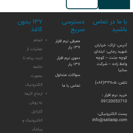
با ما در تماس
دسترسی
۱۳۷ بدون
باشید
سریع
کاغذ
انجام
معرفی نرم افزار
آدرس: اراک- خیابان
۱۳۷ یار
عملیات از
شهید رجایی- ابتدای
کوچه جنت – کوچه
دموی نرم افزار
ثبت پیام تا
واعظ زاده – شرکت
۱۳۷ یار
خاتمه
ساتیا
سوالات متداول
بصورت
تلفن: ۳۳۸۰۵(۰۸۶)
الکترونیک
تماس با ما
ارجاع کارها
خرید نرم افزار :
09120053710
به روش
کارتابل
پست الکترونیکی:
info@satiaisp.com
الکترونیک و
پیامک