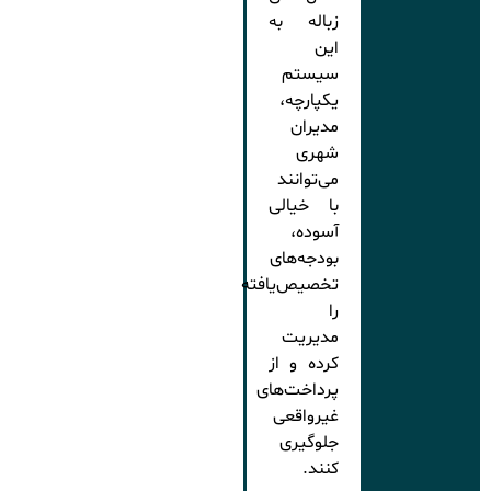
زباله به
این
سیستم
یکپارچه،
مدیران
شهری
می‌توانند
با خیالی
آسوده،
بودجه‌های
تخصیص‌یافته
را
مدیریت
کرده و از
پرداخت‌های
غیرواقعی
جلوگیری
کنند.