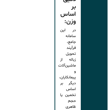
بر
اساس
وزن:
در این
سامانه
جامع،
فرآیند
تحویل
زباله از
ماشین‌آلات
و
پیمانکاران،
دیگر بر
اساس
تخمین یا
حجم
ظاهری