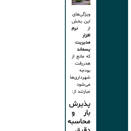
ویژگی‌های
این بخش
از
نرم
افزار
مدیریت
پسماند
که مانع از
هدررفت
بودجه
شهرداری‌ها
می‌شود
عبارتند از:
پذیرش
بار و
محاسبه
دقیق