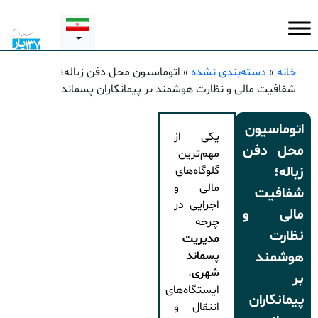
خانه
»
دسته‌بندی نشده
»
اتوماسیون محل دفن زباله؛
شفافیت مالی و نظارت هوشمند بر پیمانکاران پسماند
اتوماسیون
یکی از
محل دفن
مهم‌ترین
زباله؛
گلوگاه‌های
مالی و
شفافیت
اجرایی در
مالی و
چرخه
نظارت
مدیریت
هوشمند
پسماند
شهری
،
بر
ایستگاه‌های
پیمانکاران
انتقال و