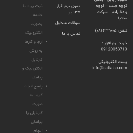
کوچه جنت – کوچه
دموی نرم افزار
ثبت پیام تا
واعظ زاده – شرکت
۱۳۷ یار
خاتمه
ساتیا
سوالات متداول
بصورت
تلفن: ۳۳۸۰۵(۰۸۶)
الکترونیک
تماس با ما
ارجاع کارها
خرید نرم افزار :
09120053710
به روش
کارتابل
پست الکترونیکی:
info@satiaisp.com
الکترونیک و
پیامک
پاسخ انجام
کارها به
صورت
کارتابلی یا
پیامکی
انجام