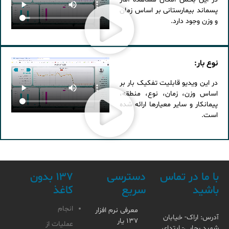
پسماند بیمارستانی بر اساس زمان
و وزن وجود دارد.
نوع بار:
در این ویدیو قابلیت تفکیک بار بر
اساس وزن، زمان، نوع، منطقه،
پیمانکار و سایر معیارها ارائه شده
است.
با ما در تماس
دسترسی
۱۳۷ بدون
باشید
سریع
کاغذ
انجام
معرفی نرم افزار
آدرس: اراک- خیابان
۱۳۷ یار
عملیات از
شهید رجایی- ابتدای