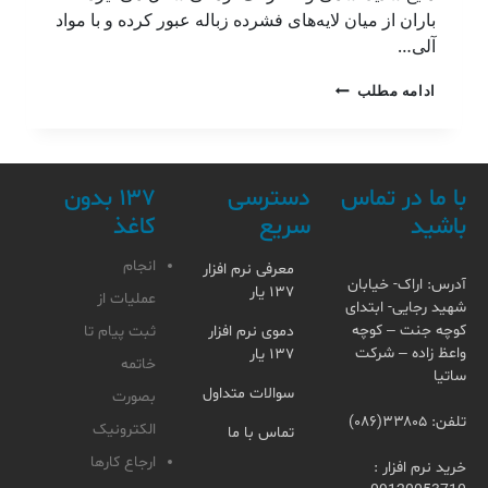
باران از میان لایه‌های فشرده زباله عبور کرده و با مواد
آلی…
ادامه مطلب
با ما در تماس
دسترسی
۱۳۷ بدون
باشید
سریع
کاغذ
انجام
معرفی نرم افزار
آدرس: اراک- خیابان
۱۳۷ یار
عملیات از
شهید رجایی- ابتدای
کوچه جنت – کوچه
دموی نرم افزار
ثبت پیام تا
واعظ زاده – شرکت
۱۳۷ یار
خاتمه
ساتیا
سوالات متداول
بصورت
تلفن: ۳۳۸۰۵(۰۸۶)
الکترونیک
تماس با ما
ارجاع کارها
خرید نرم افزار :